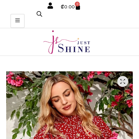
0
₡
0.00