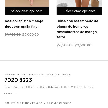
Seleccionar opciones
Seleccionar opciones
Blusa con estampado de
Vestido con estampado de
pluma de hombros
manga con volante
descubiertos de manga
fruncido bajo con fruncido
farol
₡
9,500.00
₡
4,900.00
₡
6,500.00
₡
3,500.00
SERVICIO AL CLIENTE & COTIZACIONES
7020 8223
Lunes – Viernes: 10:00am - 6:00pm / Sábados: 10:00am - 2:00pm / Domingos
CERRADO
BOLETÍN DE NOVEDAES Y PROMOCIONES