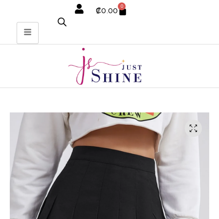
0
₡
0.00