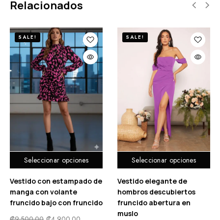
Relacionados
SALE!
SALE!
Seleccionar opciones
Seleccionar opciones
Vestido con estampado de
Vestido elegante de
manga con volante
hombros descubiertos
fruncido bajo con fruncido
fruncido abertura en
muslo
₡
9,500.00
₡
4,900.00