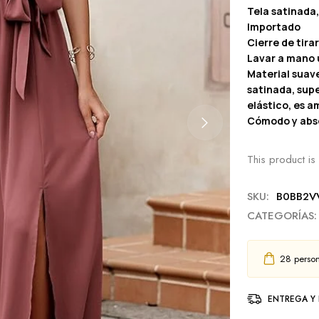
Tela satinada,
Importado
Cierre de tirar
Lavar a mano
Material suave
satinada, supe
elástico, es a
Cómodo y abs
This product is 
SKU:
B0BB2V
CATEGORÍAS:
28
person
ENTREGA Y