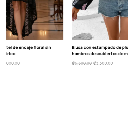
Vestido lápiz de manga gigot con malla
Vestido ribet
fina
estampado fl
₡
9,900.00
₡
5,000.00
₡
8,500.00
₡
4