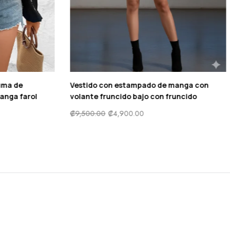
e con fruncido con
Vestido de cóctel de encaje fl
oral de margaritas
mangas Asimetrico
,000.00
₡
12,000.00
₡
6,000.00