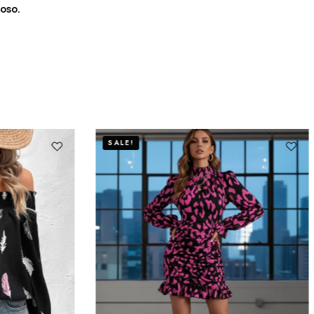
oso.
SALE!