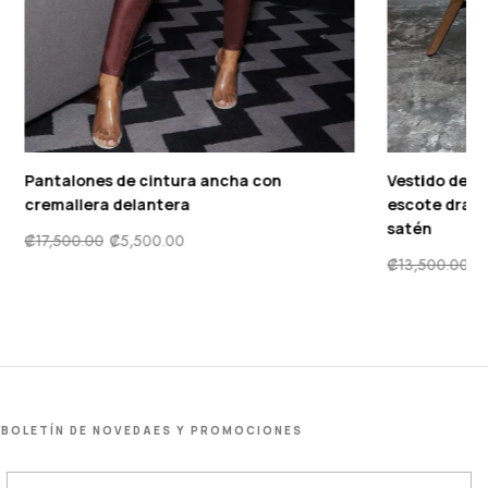
oral sin
Blusa con estampado de pluma de
hombros descubiertos de manga farol
₡
6,500.00
₡
3,500.00
BOLETÍN DE NOVEDAES Y PROMOCIONES