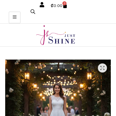
0
₡
0.00