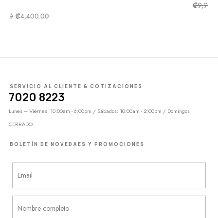
₡
9,900.00
₡
5,000.00
0
SERVICIO AL CLIENTE & COTIZACIONES
7020 8223
Lunes – Viernes: 10:00am - 6:00pm / Sábados: 10:00am - 2:00pm / Domingos
CERRADO
BOLETÍN DE NOVEDAES Y PROMOCIONES