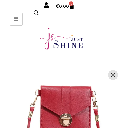
0
₡
0.00