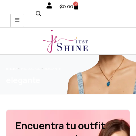
0
₡
0.00
INICIO
PRODUCTOS
ELEGANTE
elegante
Encuentra tu outfit