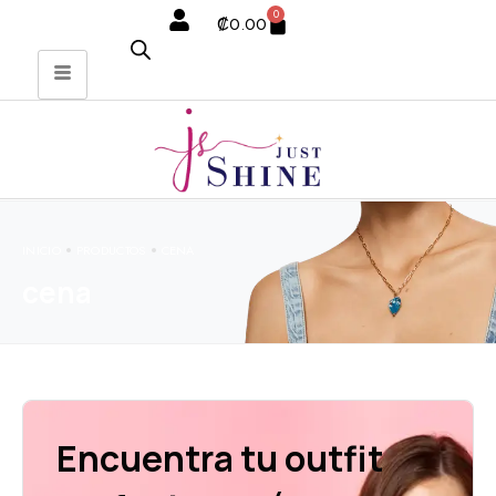
0
₡
0.00
INICIO
PRODUCTOS
CENA
cena
Encuentra tu outfit